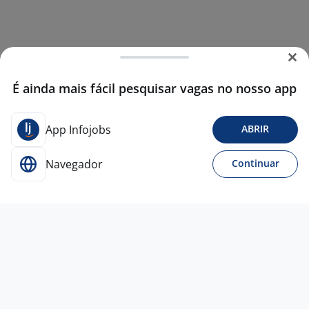
É ainda mais fácil pesquisar vagas no nosso app
App Infojobs
ABRIR
Navegador
Continuar
14 jul
Consultor De Relacionamento BAURU -
SP - COM CARRO E CNH B Em Dias