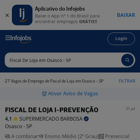
Aplicativo do Infojobs
BAIXAR
Baixe o App nº 1 do Brasil para
encontrar empregos
GRÁTIS!!
Login
27
FILTRAR
Vagas de Emprego de Fiscal de Loja em Osasco - SP
Ativar Aviso de Vagas
31 jul
FISCAL DE LOJA I-PREVENÇÃO
4,1
SUPERMERCADO
BARBOSA
Osasco - SP
A combinar
Ensino Médio (2º Grau)
Presencial