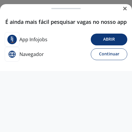
É ainda mais fácil pesquisar vagas no nosso app
App Infojobs
ABRIR
Navegador
Continuar
8 jun
FISCAL DE PISO - LOGÍSTICA - CDA -
OSASCO -T3
4,3
CARREFOUR
Osasco - SP