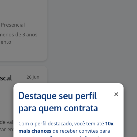
Presencial
menos de 3 anos
mento
26 jun
scal
Destaque seu perfil
para quem contrata
de valores.
Com o perfil destacado, você tem até
10x
izar emissão e
mais chances
de receber convites para