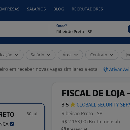
 EMPRESAS
SALÁRIOS
BLOG
RECRUTADORES
Onde?
icação
Salário
Área
Contrato
Jo
eiro em receber novas vagas similares a esta
Ativar Av
FISCAL DE LOJA 
3,5
GLOBALL SECURITY SER
Ribeirão Preto - SP
30 jul
PRETO
R$ 2.163,00 (Bruto mensal)
ANCA
Presencial