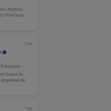
ata: Analista
l ) Principais
7 jul
A
Presencial
 em busca de
 empresas do
7 jul