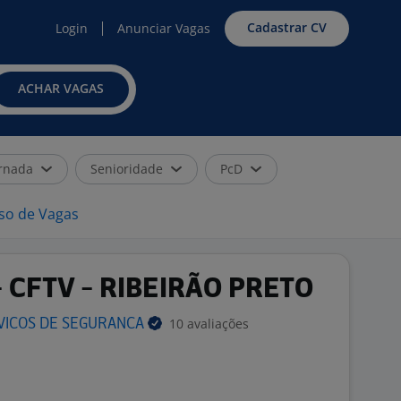
Cadastrar CV
Login
Anunciar Vagas
ACHAR VAGAS
rnada
Senioridade
PcD
iso de Vagas
- CFTV - RIBEIRÃO PRETO
10 avaliações
VICOS DE
SEGURANCA