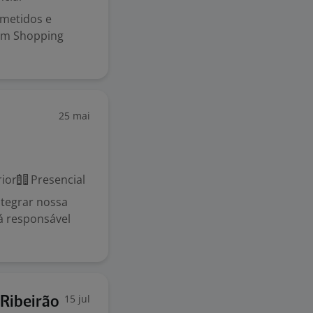
ometidos e
em Shopping
25 mai
ior
Presencial
ntegrar nossa
rá responsável
15 jul
Ribeirão