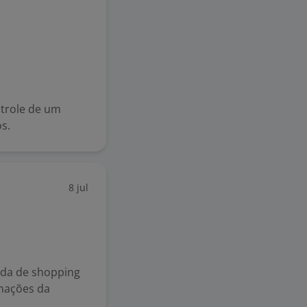
ntrole de um
s.
8 jul
ada de shopping
mações da