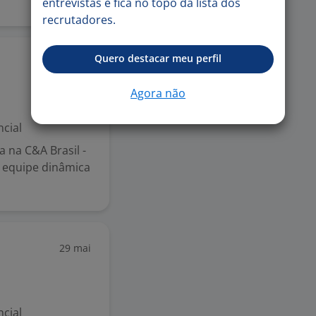
entrevistas e fica no topo da lista dos
recrutadores.
Quero destacar meu perfil
12 jun
Agora não
cial
a na C&A Brasil -
a equipe dinâmica
29 mai
cial