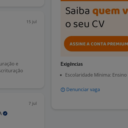
15 jul
puração e
Exigências
scrituração
Escolaridade Mínima: Ensino
Denunciar vaga
7 jul
A