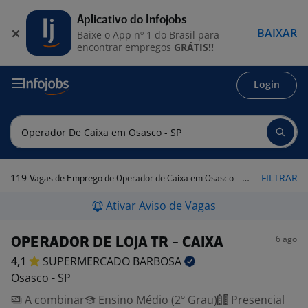
Aplicativo do Infojobs
BAIXAR
Baixe o App nº 1 do Brasil para
encontrar empregos
GRÁTIS!!
Login
119
FILTRAR
Vagas de Emprego de Operador de Caixa em Osasco - SP
Ativar Aviso de Vagas
6 ago
OPERADOR DE LOJA TR - CAIXA
4,1
SUPERMERCADO
BARBOSA
Osasco - SP
A combinar
Ensino Médio (2º Grau)
Presencial