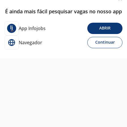
É ainda mais fácil pesquisar vagas no nosso app
App Infojobs
ABRIR
Navegador
Continuar
6 ago
Assistente De Loja | Shopping União
4,3
Base
Consultoria
Osasco - SP
R$ 1.983,00
Ensino Médio (2º Grau)
Presencial
Vagas semelhantes