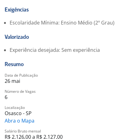
-. Vale-transporte
-. Auxílio funeral
Exigências
Escolaridade Mínima: Ensino Médio (2º Grau)
Valorizado
Experiência desejada: Sem experiência
Resumo
Data de Publicação
26 mai
Número de Vagas
6
Localização
Osasco - SP
Abra o Mapa
Salário Bruto mensal
R$ 2.126,00 a R$ 2.127,00