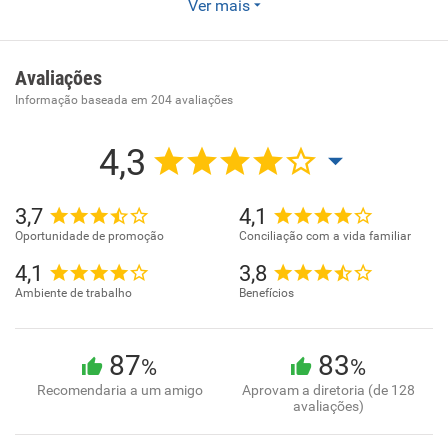
Ver mais
O Grupo Facility Recursos Humanos, atua na prestação de
serviços empresariais, fornecendo trabalhadores
temporários e terceirização de serviços especializados, em
Avaliações
diversos segmentos. Sendo pioneiro em ambos os
Informação baseada em
204
avaliações
segmentos, o Grupo Facility Recursos Humanos, possui 20
anos de atividades, sempre viabilizando as operações
4,3
produtivas e administrativas de seus clientes, garantindo-
lhes inúmeras vantagens.
3,7
4,1
Oportunidade de promoção
Conciliação com a vida familiar
4,1
3,8
Ambiente de trabalho
Benefícios
87
83
%
%
Recomendaria a um amigo
Aprovam a diretoria (de 128
avaliações)