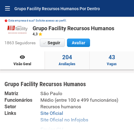
Grupo Facility Recursos Humanos Por Dentro
Esta empresa é sua? Solicite acesso ao perfil.
Grupo Facility Recursos Humanos
4,3
1863 Seguidores
Seguir
Avaliar
204
43
Visão Geral
Avaliações
Vagas
Grupo Facility Recursos Humanos
Matriz
São Paulo
Funcionários
Médio (entre 100 e 499 funcionários)
Setor
Recursos humanos
Links
Site Oficial
Site Oficial no Infojobs
Enviar CV