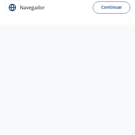
Navegador
Continuar
5 ago
AGENTE DE ATENDIMENTO | ESPAÑOL
Y PORTUGUES | ALIMENTOS
FOUNDEVER DO BRASIL CURITIBA SERVICOS E
4,2
TECNOLOGIA
Pinhais - PR
R$ 1.694,00
Ensino Médio (2º Grau)
Home office
5 ago
AGENTE DE ATENDIMENTO | ESPAÑOL
Y PORTUGUES | ALIMENTOS