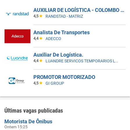
AUXILIAR DE LOGÍSTICA - COLOMBO - PR
4,5
RANDSTAD - MATRIZ
Analista De Transportes
4,4
ADECCO
Auxiliar De Logística.
4,4
LUANDRE SERVICOS TEMPORARIOS LTDA. (C-I)
PROMOTOR MOTORIZADO
4,5
GI GROUP
Últimas vagas publicadas
Motorista De Ônibus
Ontem 15:25