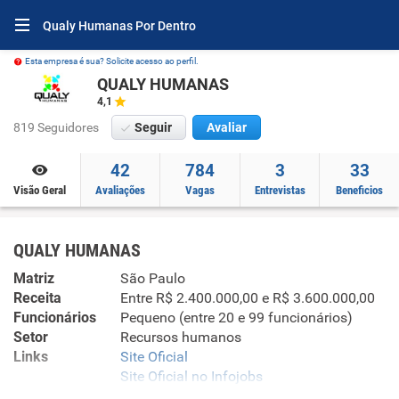
Qualy Humanas Por Dentro
Esta empresa é sua? Solicite acesso ao perfil.
QUALY HUMANAS
4,1
819 Seguidores
Seguir
Avaliar
42
784
3
33
Visão Geral
Avaliações
Vagas
Entrevistas
Beneficios
QUALY HUMANAS
Matriz
São Paulo
Receita
Entre R$ 2.400.000,00 e R$ 3.600.000,00
Funcionários
Pequeno (entre 20 e 99 funcionários)
Setor
Recursos humanos
Links
Site Oficial
Site Oficial no Infojobs