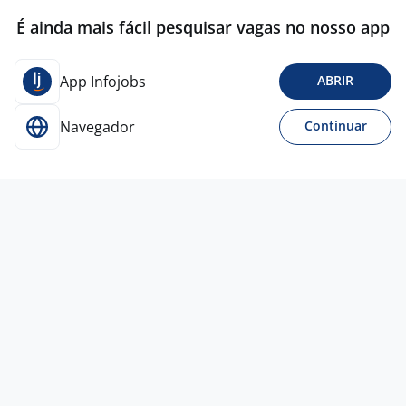
É ainda mais fácil pesquisar vagas no nosso app
App Infojobs
ABRIR
Navegador
Continuar
Ontem
Promotor De Merchandising Com Moto
Ou Carro - Criciúma SC
4,5
Compart
Criciúma - SC
R$ 2.373,00
Menos de 1 ano
Ensino Médio (2º Grau)
Presencial