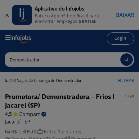
Aplicativo do Infojobs
BAIXAR
Baixe o App nº 1 do Brasil para
encontrar empregos
GRÁTIS!!
Login
6.278
FILTRAR
Vagas de Emprego de Demonstrador
7 ago
Promotora/ Demonstradora - Frios |
Jacareí (SP)
4,5
Compart
Jacareí - SP
R$ 1.805,00
Entre 1 e 3 anos