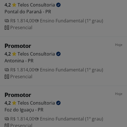
4,2
Telos
Consultoria
Pontal do Paraná - PR
R$ 1.814,00
Ensino Fundamental (1º grau)
Presencial
Hoje
Promotor
4,2
Telos
Consultoria
Antonina - PR
R$ 1.814,00
Ensino Fundamental (1º grau)
Presencial
Hoje
Promotor
4,2
Telos
Consultoria
Foz do Iguaçu - PR
R$ 1.814,00
Ensino Fundamental (1º grau)
Presencial