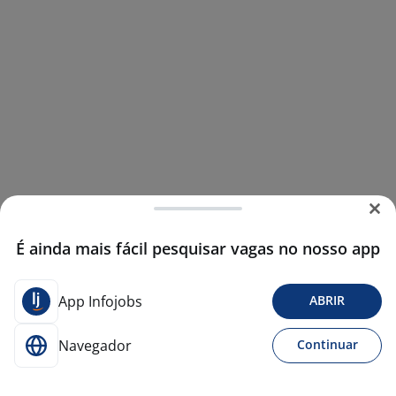
É ainda mais fácil pesquisar vagas no nosso app
App Infojobs
ABRIR
Navegador
Continuar