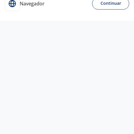
Navegador
Continuar
18 jul
Promotor De Merchandising
4,5
SPAR BRASIL SERVICOS
LTDA.
Guarulhos - SP
A combinar
Ensino Médio (2º Grau)
Presencial
17 jul
Promotor De Vendas - Beleza
4,4
LUANDRE SERVICOS TEMPORARIOS LTDA.
(C-I)
Guarulhos - SP
R$ 2.900,00 a R$ 3.000,00
Entre 1 e 3 anos
Ensino Médio (2º Grau)
Presencial