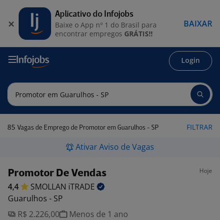
Aplicativo do Infojobs
BAIXAR
Baixe o App nº 1 do Brasil para
encontrar empregos
GRÁTIS!!
Login
85
FILTRAR
Vagas de Emprego de Promotor em Guarulhos - SP
Ativar Aviso de Vagas
Hoje
Promotor De Vendas
4,4
SMOLLAN
iTRADE
Guarulhos - SP
R$ 2.226,00
Menos de 1 ano