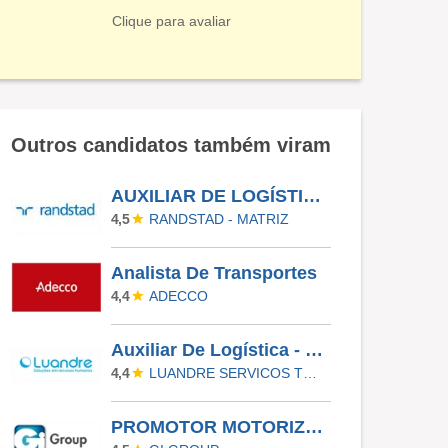
Clique para avaliar
Outros candidatos também viram
AUXILIAR DE LOGÍSTICA - COLOMBO - PR
RANDSTAD - MATRIZ
4,5
Analista De Transportes
ADECCO
4,4
Auxiliar De Logística - Piracicaba | 5X2 -21H30 Às 06H25
LUANDRE SERVICOS TEMPORARIOS LTDA. (C-I)
4,4
PROMOTOR MOTORIZADO