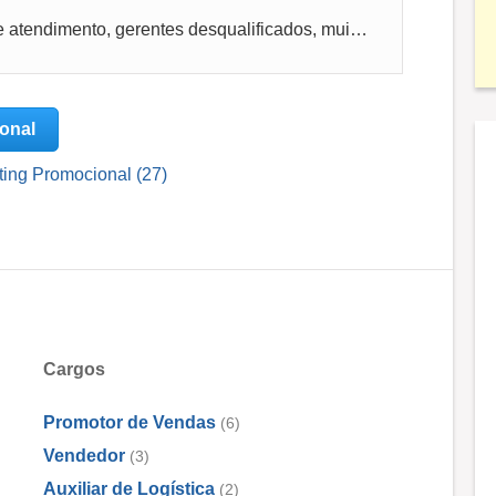
empresa que não reconhece esforços de atendimento, gerentes desqualificados, muita fofoca, empresa familiar, paga mal para o setor, poucos b...
ional
ting Promocional (27)
Cargos
Promotor de Vendas
(6)
Vendedor
(3)
Auxiliar de Logística
(2)