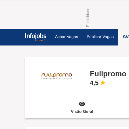
Av
Achar Vagas
Publicar Vagas
Fullpromo 
4,5
Visão Geral