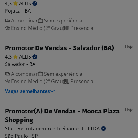
4,3
ALLIS
Pojuca - BA
A combinar
Sem experiência
Ensino Médio (2º Grau)
Presencial
Hoje
Promotor De Vendas - Salvador (BA)
4,3
ALLIS
Salvador - BA
A combinar
Sem experiência
Ensino Médio (2º Grau)
Presencial
Vagas semelhantes
Hoje
Promotor(A) De Vendas - Mooca Plaza
Shopping
Start Recrutamento e Treinamento
LTDA
São Paulo - SP