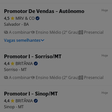
Hoje
Promotor De Vendas - Autônomo
4,5
MRV &
CO
Salvador - BA
A combinar
Ensino Médio (2º Grau)
Presencial
Vagas semelhantes
Hoje
Promotor I - Sorriso/MT
4,4
BRITÂNIA
Sorriso - MT
A combinar
Ensino Médio (2º Grau)
Presencial
Hoje
Promotor I - Sinop/MT
4,4
BRITÂNIA
Sinop - MT