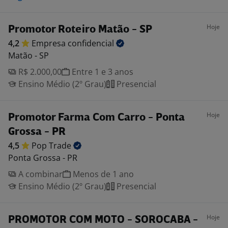
Hoje
Promotor Roteiro Matão - SP
4,2
Empresa
confidencial
Matão - SP
R$ 2.000,00
Entre 1 e 3 anos
Ensino Médio (2º Grau)
Presencial
Hoje
Promotor Farma Com Carro - Ponta
Grossa - PR
4,5
Pop
Trade
Ponta Grossa - PR
A combinar
Menos de 1 ano
Ensino Médio (2º Grau)
Presencial
Hoje
PROMOTOR COM MOTO - SOROCABA -