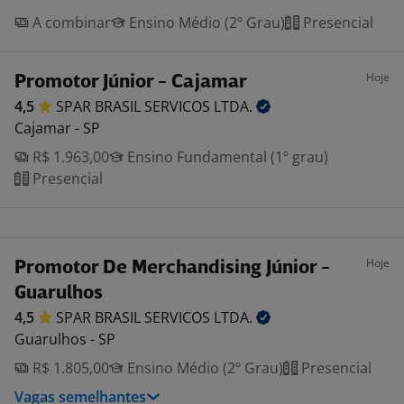
A combinar
Ensino Médio (2º Grau)
Presencial
Hoje
Promotor Júnior - Cajamar
4,5
SPAR BRASIL SERVICOS
LTDA.
Cajamar - SP
R$ 1.963,00
Ensino Fundamental (1º grau)
Presencial
Hoje
Promotor De Merchandising Júnior -
Guarulhos
4,5
SPAR BRASIL SERVICOS
LTDA.
Guarulhos - SP
R$ 1.805,00
Ensino Médio (2º Grau)
Presencial
Vagas semelhantes