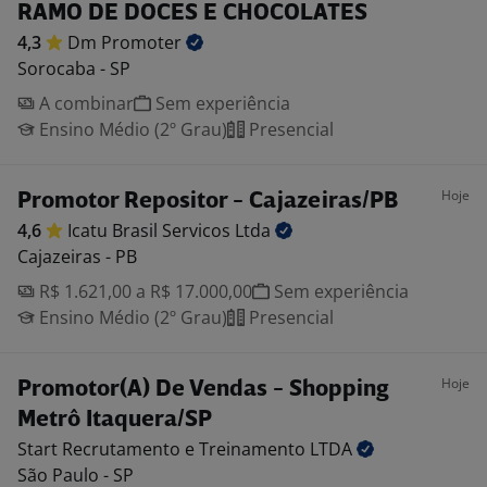
RAMO DE DOCES E CHOCOLATES
4,3
Dm
Promoter
Sorocaba - SP
A combinar
Sem experiência
Ensino Médio (2º Grau)
Presencial
Hoje
Promotor Repositor - Cajazeiras/PB
4,6
Icatu Brasil Servicos
Ltda
Cajazeiras - PB
R$ 1.621,00 a R$ 17.000,00
Sem experiência
Ensino Médio (2º Grau)
Presencial
Hoje
Promotor(A) De Vendas - Shopping
Metrô Itaquera/SP
Start Recrutamento e Treinamento
LTDA
São Paulo - SP