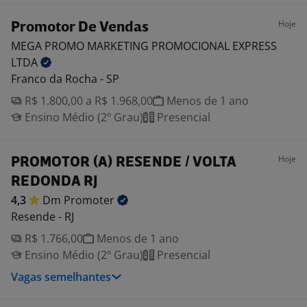
Hoje
Promotor De Vendas
MEGA PROMO MARKETING PROMOCIONAL EXPRESS
LTDA
Franco da Rocha - SP
R$ 1.800,00 a R$ 1.968,00
Menos de 1 ano
Ensino Médio (2º Grau)
Presencial
Hoje
PROMOTOR (A) RESENDE / VOLTA
REDONDA RJ
4,3
Dm
Promoter
Resende - RJ
R$ 1.766,00
Menos de 1 ano
Ensino Médio (2º Grau)
Presencial
Vagas semelhantes