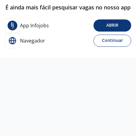
É ainda mais fácil pesquisar vagas no nosso app
App Infojobs
ABRIR
Navegador
Continuar
1 jul
PROMOTOR ALIMENTAR JUNIOR
(Sorocaba - SP)
4,5
Pop
Trade
Sorocaba - SP
R$ 1.800,00 a R$ 1.807,00
Menos de 1 ano
Ensino Médio (2º Grau)
Presencial