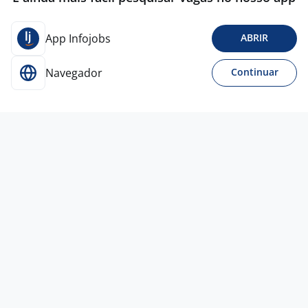
App Infojobs
ABRIR
Navegador
Continuar
6 ago
Consultor De Vendas Externas -
Campinas/SP
REPONTO GENTE E
GESTÃO
Campinas - SP
A combinar
Menos de 1 ano
Ensino Médio (2º Grau)
PcD
Presencial