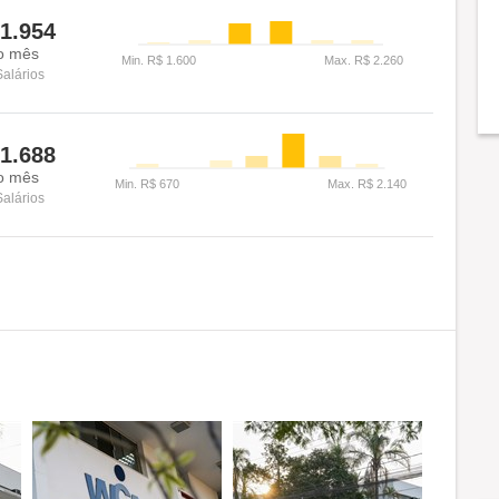
1.954
o mês
Salários
1.688
o mês
Salários