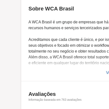
Sobre WCA Brasil
A WCA Brasil é um grupo de empresas que há
recursos humanos e serviços terceirizados pa
Acreditamos que cada cliente é único, e por i
seus objetivos e focado em otimizar o workfl
totalmente no seu negócio e obter resultados 
Além disso, a WCA Brasil oferece total suporte
e eficiente em qualquer lugar do território naci
V
Nosso sucesso é comprovado pelos mais de 400
ramos de atuação e também pelos mais de 9.
diferentes funções em 500 municípios espalhad
Avaliações
Temos orgulho de ser uma empresa especializ
Informação baseada em
763
avaliações