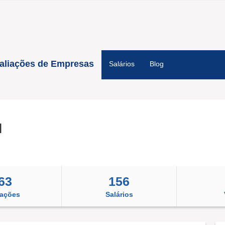
aliações de Empresas
Salários
Blog
l
63
156
iações
Salários