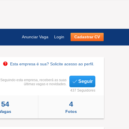
Anunciar Vaga
Login
Cadastrar CV
Esta empresa é sua? Solicite acesso ao perfil.
Seguindo esta empresa, receberá as suas
Seguir
últimas vagas e novidades.
437 Seguidores
54
4
Vagas
Fotos