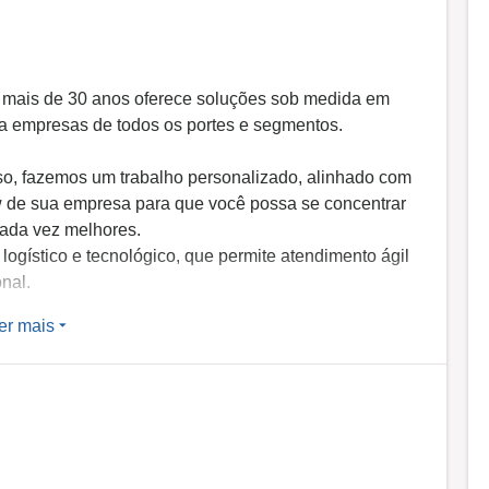
 mais de 30 anos oferece soluções sob medida em
ra empresas de todos os portes e segmentos.
sso, fazemos um trabalho personalizado, alinhado com
ow de sua empresa para que você possa se concentrar
cada vez melhores.
 logístico e tecnológico, que permite atendimento ágil
onal.
er mais
 clientes nacionais e multinacionais em vários
000 colaboradores que desempenham as mais
os por todo o Brasil.
ada em gente.