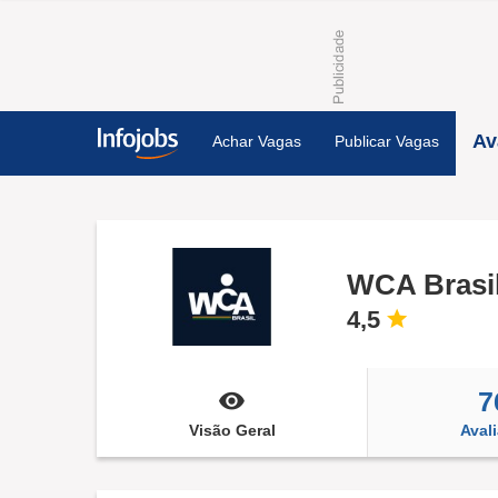
Av
Achar Vagas
Publicar Vagas
WCA Brasi
4,5
7
Visão Geral
Aval