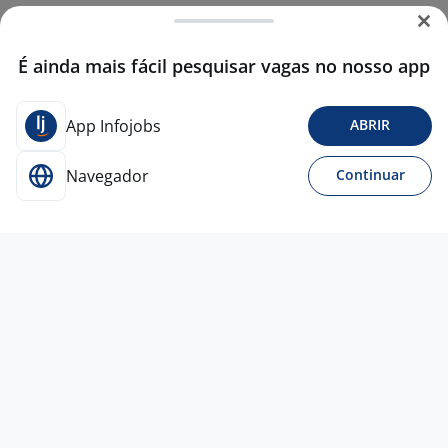
É ainda mais fácil pesquisar vagas no nosso app
App Infojobs
ABRIR
Navegador
Continuar
28 jul
Atendente De Loja
4,4
Oba
Hortifruti
São José dos Campos - SP
A combinar
Ensino Fundamental (1º grau)