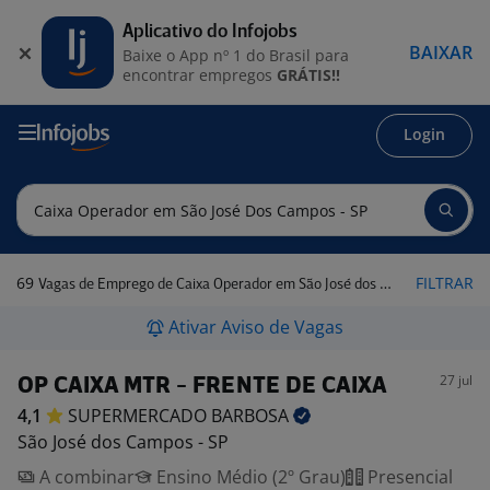
Aplicativo do Infojobs
BAIXAR
Baixe o App nº 1 do Brasil para
encontrar empregos
GRÁTIS!!
Login
69
FILTRAR
Vagas de Emprego de Caixa Operador em São José dos Campos - SP
Ativar Aviso de Vagas
27 jul
OP CAIXA MTR - FRENTE DE CAIXA
4,1
SUPERMERCADO
BARBOSA
São José dos Campos - SP
A combinar
Ensino Médio (2º Grau)
Presencial