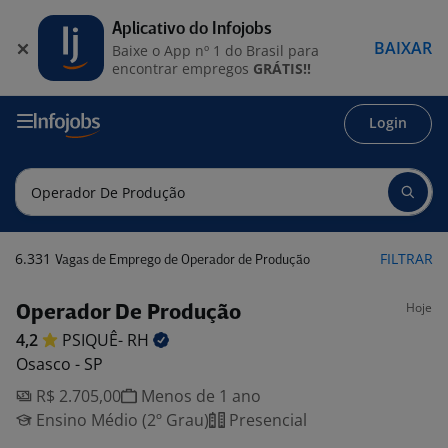
Aplicativo do Infojobs
BAIXAR
Baixe o App nº 1 do Brasil para
encontrar empregos
GRÁTIS!!
Login
6.331
FILTRAR
Vagas de Emprego de Operador de Produção
Hoje
Operador De Produção
4,2
PSIQUÊ-
RH
Osasco - SP
R$ 2.705,00
Menos de 1 ano
Ensino Médio (2º Grau)
Presencial