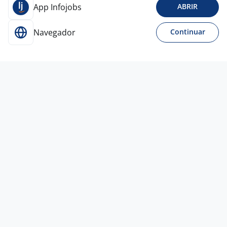
App Infojobs
ABRIR
Navegador
Continuar
5 ago
Operador De Produção BRITÂNIA
4,5
PRONTA
RH
Joinville - SC
R$ 2.260,00
Ensino Fundamental (1º grau)
Presencial
Vagas semelhantes
5 ago
Operador De Produção Industrial
4,5
DIERBERGER
FRAGRANCIAS