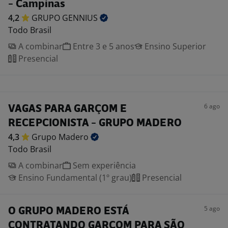
- Campinas
4,2
GRUPO
GENNIUS
Todo Brasil
A combinar
Entre 3 e 5 anos
Ensino Superior
Presencial
6 ago
VAGAS PARA GARÇOM E
RECEPCIONISTA - GRUPO MADERO
4,3
Grupo
Madero
Todo Brasil
A combinar
Sem experiência
Ensino Fundamental (1º grau)
Presencial
5 ago
O GRUPO MADERO ESTÁ
CONTRATANDO GARÇOM PARA SÃO