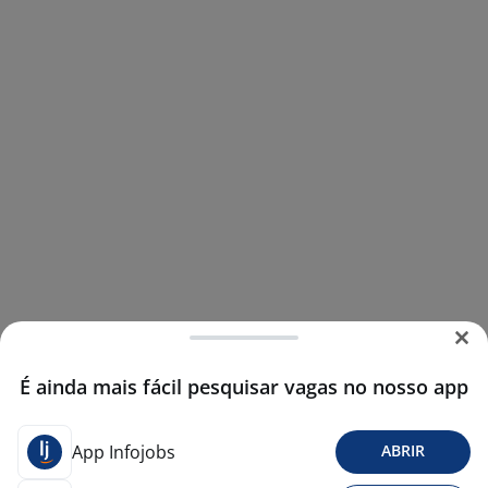
É ainda mais fácil pesquisar vagas no nosso app
App Infojobs
ABRIR