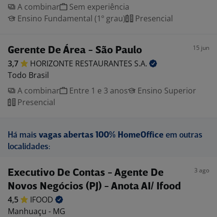
A combinar
Sem experiência
Ensino Fundamental (1º grau)
Presencial
15 jun
Gerente De Área - São Paulo
3,7
HORIZONTE RESTAURANTES
S.A.
Todo Brasil
A combinar
Entre 1 e 3 anos
Ensino Superior
Presencial
Há mais
vagas abertas 100% HomeOffice
em outras
localidades:
3 ago
Executivo De Contas - Agente De
Novos Negócios (PJ) - Anota AI/ Ifood
4,5
IFOOD
Manhuaçu - MG