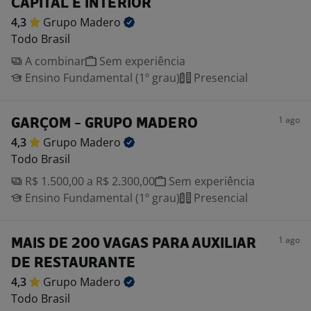
CAPITAL E INTERIOR
4,3
Grupo
Madero
Todo Brasil
A combinar
Sem experiência
Ensino Fundamental (1º grau)
Presencial
1 ago
GARÇOM - GRUPO MADERO
4,3
Grupo
Madero
Todo Brasil
R$ 1.500,00 a R$ 2.300,00
Sem experiência
Ensino Fundamental (1º grau)
Presencial
1 ago
MAIS DE 200 VAGAS PARA AUXILIAR
DE RESTAURANTE
4,3
Grupo
Madero
Todo Brasil