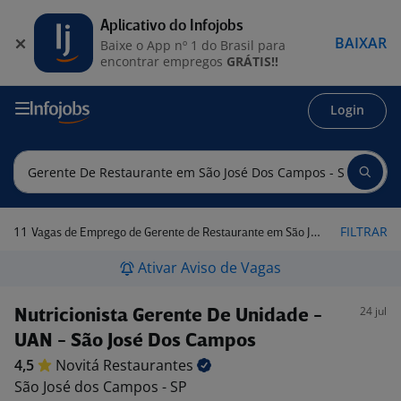
Aplicativo do Infojobs
BAIXAR
Baixe o App nº 1 do Brasil para
encontrar empregos
GRÁTIS!!
Login
11
FILTRAR
Vagas de Emprego de Gerente de Restaurante em São José dos Campos - SP
Ativar Aviso de Vagas
24 jul
Nutricionista Gerente De Unidade -
UAN - São José Dos Campos
4,5
Novitá
Restaurantes
São José dos Campos - SP