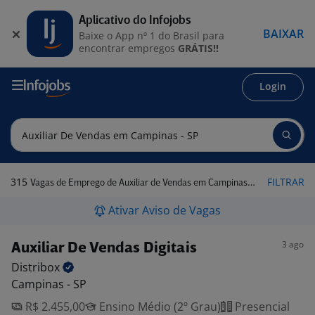
Aplicativo do Infojobs
BAIXAR
Baixe o App nº 1 do Brasil para
encontrar empregos
GRÁTIS!!
Login
315
FILTRAR
Vagas de Emprego de Auxiliar de Vendas em Campinas - SP
Ativar Aviso de Vagas
3 ago
Auxiliar De Vendas Digitais
Distribox
Campinas - SP
R$ 2.455,00
Ensino Médio (2º Grau)
Presencial