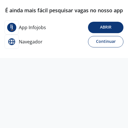
É ainda mais fácil pesquisar vagas no nosso app
App Infojobs
ABRIR
Navegador
Continuar
3 ago
Vendedor De Loja Part Time Iguatemi
Campinas
4,5
Gi
Group
Campinas - SP
R$ 859,00 a R$ 3.000,00
Ensino Médio (2º Grau)