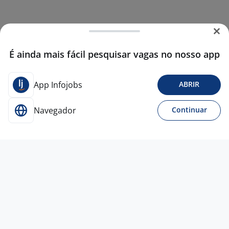
É ainda mais fácil pesquisar vagas no nosso app
App Infojobs
ABRIR
Navegador
Continuar
31 jul
Operador De Loja I
2,3
Comunica
RH
Campinas - SP