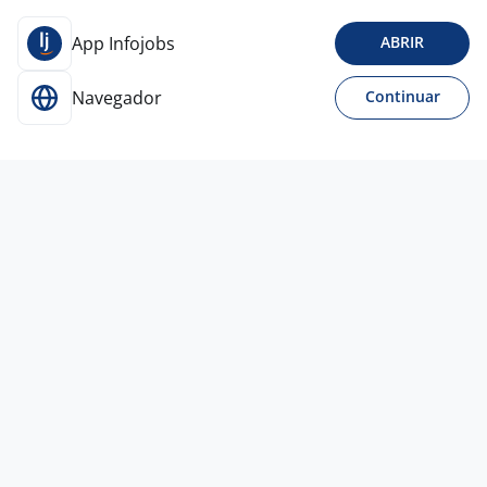
App Infojobs
ABRIR
Navegador
Continuar
30 jun
Operador De Loja - Atendente
4,4
CACAU
SHOW
São Caetano do Sul - SP
R$ 1.981,00 a R$ 2.341,00
Sem experiência
Ensino Fundamental (1º grau)
Presencial
30 jun
Operador De Loja