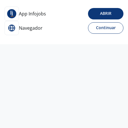
App Infojobs
ABRIR
Navegador
Continuar
22 jun
Atendente De Loja - Osvaldo Cruz -
São Caetano Do Sul/SP
4,4
GPA
São Caetano do Sul - SP
R$ 1.800,00 a R$ 3.000,00
Sem experiência
Ensino Fundamental (1º grau)
Presencial
Vagas semelhantes