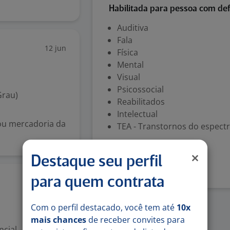
Habilitada para pessoa com def
Auditiva
Fala
12 jun
Física
Mental
Visual
Psicossocial
Grau)
Reabilitados
Intelectual
 ou mercadoria da
TEA - Transtornos do espectr
Denunciar vaga
Destaque seu perfil
para quem contrata
10 jun
Com o perfil destacado, você tem até
10x
mais chances
de receber convites para
ncial