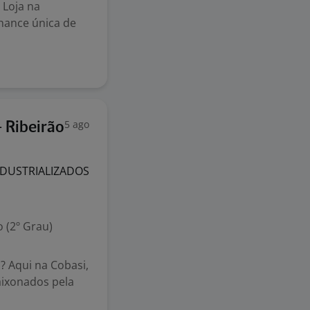
 Loja na
hance única de
5 ago
- Ribeirão
NDUSTRIALIZADOS
 (2º Grau)
 Aqui na Cobasi,
aixonados pela