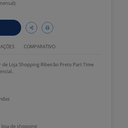
 mensal)
IAÇÕES
COMPARATIVO
de Loja Shopping Ribeirão Preto Part Time
ncial.
endas
loja de shopping