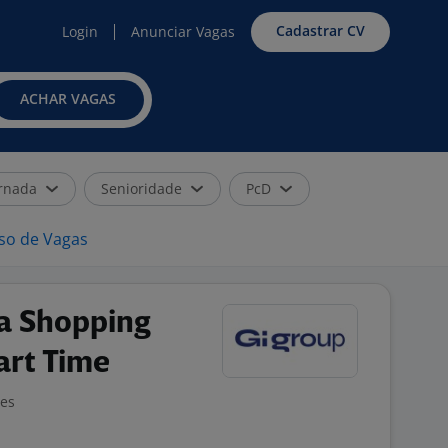
Cadastrar CV
Login
Anunciar Vagas
ACHAR VAGAS
rnada
Senioridade
PcD
iso de Vagas
a Shopping
art Time
ões