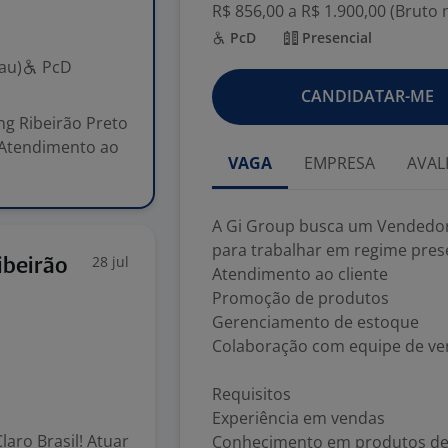
R$ 856,00 a R$ 1.900,00 (Bruto
PcD
Presencial
au)
PcD
CANDIDATAR-ME
g Ribeirão Preto
 Atendimento ao
VAGA
EMPRESA
AVAL
A Gi Group busca um Vendedor 
para trabalhar em regime prese
28 jul
ibeirão
Atendimento ao cliente
Promoção de produtos
Gerenciamento de estoque
Colaboração com equipe de v
Requisitos
Experiência em vendas
aro Brasil! Atuar
Conhecimento em produtos de 