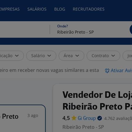
 EMPRESAS
SALÁRIOS
BLOG
RECRUTADORES
Onde?
icação
Salário
Área
Contrato
Jo
eiro em receber novas vagas similares a esta
Ativar Av
Vendedor De Loj
Ribeirão Preto P
3 ago
 Preto
4,5
4.762 avaliaç
Gi
Group
Ribeirão Preto - SP