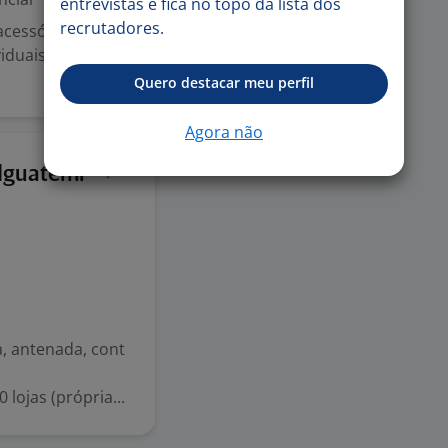
entrevistas e fica no topo da lista dos
recrutadores.
 acessórios em
viduais em
Quero destacar meu perfil
Agora não
4 jun
Iguatemi
, antenada, cont
lojas (própria...