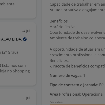
ambiente
Capacidade de trabalhar em a
Atitude proativa e engajamen
Benefícios
Horário flexível
24 jul
Oportunidade de desenvolvimen
Ambiente de trabalho colabora
RTACAO
LTDA.
A oportunidade de atuar em u
 (2º Grau)
crescimento profissional e con
Benefícios:
o! Estamos com
-. Pacote de benefícios compa
 loja no Shopping
Número de vagas:
1
Tipo de contrato e Jornada:
Efet
Área Profissional:
Operacional 
6 jul