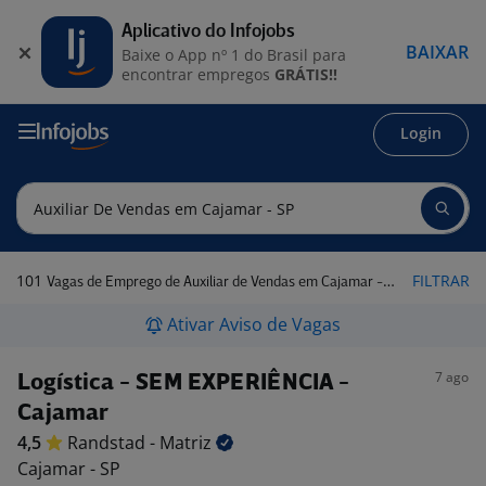
Aplicativo do Infojobs
BAIXAR
Baixe o App nº 1 do Brasil para
encontrar empregos
GRÁTIS!!
Login
101
FILTRAR
Vagas de Emprego de Auxiliar de Vendas em Cajamar - SP
Ativar Aviso de Vagas
7 ago
Logística - SEM EXPERIÊNCIA -
Cajamar
4,5
Randstad -
Matriz
Cajamar - SP