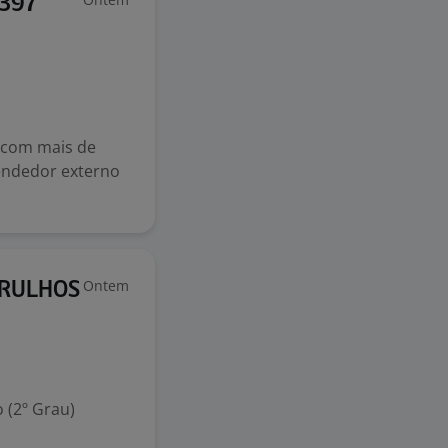
1397
 com mais de
Vendedor externo
Ontem
ARULHOS
 (2º Grau)