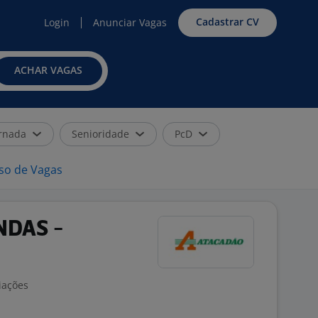
Cadastrar CV
Login
Anunciar Vagas
ACHAR VAGAS
rnada
Senioridade
PcD
iso de Vagas
NDAS -
iações