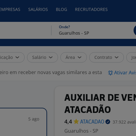
 EMPRESAS
SALÁRIOS
BLOG
RECRUTADORES
Onde?
icação
Salário
Área
Contrato
Jo
eiro em receber novas vagas similares a esta
Ativar Av
AUXILIAR DE VE
ATACADÃO
5 ago
4,4
37.922 aval
ATACADAO
Guarulhos - SP