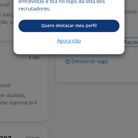
entrevistas e fica no topo da lista dos
Exigências
cial
recrutadores.
Escolaridade Mínima: Ensino
s nas gôndolas,
ção, controle de
Quero destacar meu perfil
Habilidades
Agora não
Ferramentas Google
Pacot
4 ago
Denunciar vaga
ncial
er dúvidas,
 dar suporte pré
Ontem