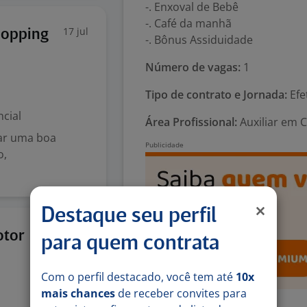
-. Enxoval de Bebê
-. Café da manhã
17 jul
hopping
-. Bônus Assiduidade
Número de vagas:
1
Tipo de contrato e Jornada:
Efe
cial
Área Profissional:
Auxiliar em 
nar uma boa
o,
Destaque seu perfil
27 mai
otor
para quem contrata
Com o perfil destacado, você tem até
10x
mais chances
de receber convites para