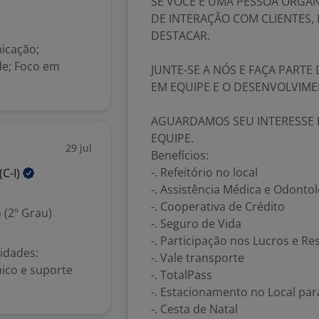
SE VOCÊ É UMA PESSOA ORGAN
DE INTERAÇÃO COM CLIENTES,
DESTACAR.
icação;
de; Foco em
JUNTE-SE A NÓS E FAÇA PART
EM EQUIPE E O DESENVOLVIME
AGUARDAMOS SEU INTERESSE 
EQUIPE.
29 jul
Benefícios:
-. Refeitório no local
(C-I)
-. Assistência Médica e Odontol
-. Cooperativa de Crédito
 (2º Grau)
-. Seguro de Vida
-. Participação nos Lucros e Re
idades:
-. Vale transporte
ico e suporte
-. TotalPass
-. Estacionamento no Local par
-. Cesta de Natal