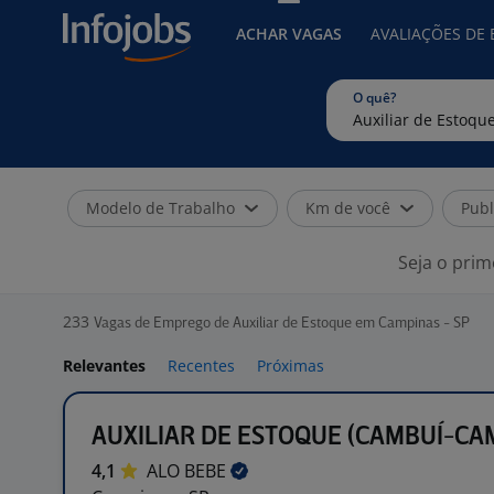
ACHAR VAGAS
AVALIAÇÕES DE
O quê?
Modelo de Trabalho
Km de você
Publ
Seja o prim
233
Vagas de Emprego de Auxiliar de Estoque em Campinas - SP
Relevantes
Recentes
Próximas
AUXILIAR DE ESTOQUE (CAMBUÍ-CA
4,1
ALO
BEBE