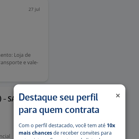
27 jul
nto: Loja de
ransporte e vale-
Destaque seu perfil
15 jul
 - SAM's
para quem contrata
Com o perfil destacado, você tem até
10x
mais chances
de receber convites para
ncial