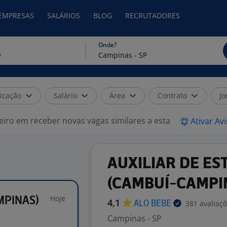
 EMPRESAS
SALÁRIOS
BLOG
RECRUTADORES
Onde?
icação
Salário
Área
Contrato
Jo
eiro em receber novas vagas similares a esta
Ativar Av
AUXILIAR DE E
(CAMBUÍ-CAMPI
Hoje
MPINAS)
4,1
381 avaliaç
ALO
BEBE
Campinas - SP