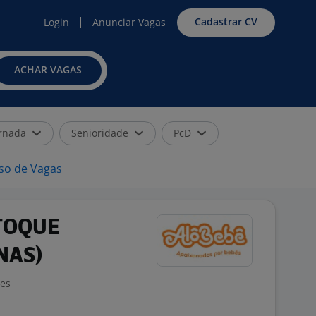
Cadastrar CV
Login
Anunciar Vagas
ACHAR VAGAS
rnada
Senioridade
PcD
iso de Vagas
STOQUE
NAS)
ões