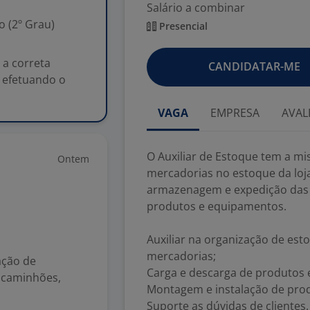
Salário a combinar
 (2º Grau)
Presencial
 a correta
CANDIDATAR-ME
 efetuando o
VAGA
EMPRESA
AVAL
O Auxiliar de Estoque tem a mi
Ontem
mercadorias no estoque da loj
armazenagem e expedição das m
produtos e equipamentos.
Auxiliar na organização de est
mercadorias;
ação de
Carga e descarga de produtos e
 caminhões,
Montagem e instalação de pro
Suporte as dúvidas de clientes.