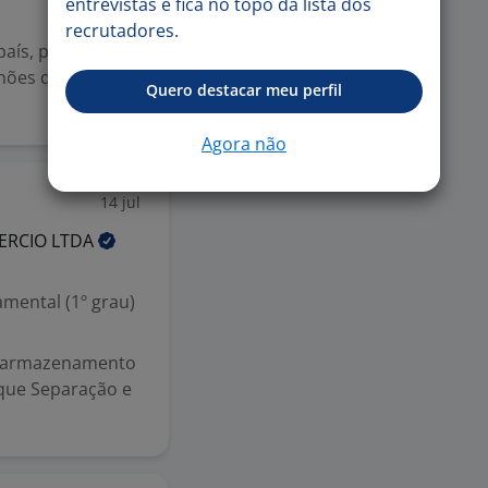
entrevistas e fica no topo da lista dos
recrutadores.
país, presente e
hões de clientes
Quero destacar meu perfil
Agora não
14 jul
MERCIO
LTDA
mental (1º grau)
 e armazenamento
que Separação e