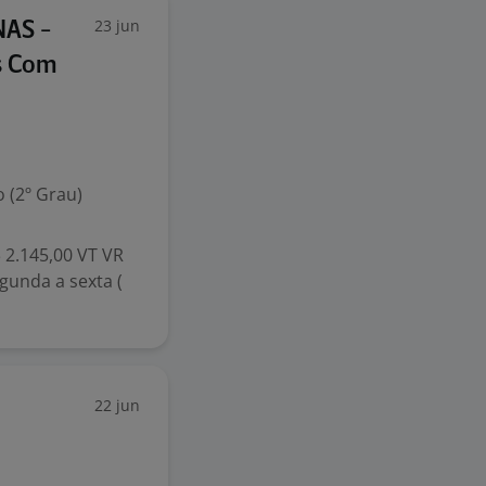
23 jun
AS -
s Com
 (2º Grau)
 2.145,00 VT VR
egunda a sexta (
22 jun