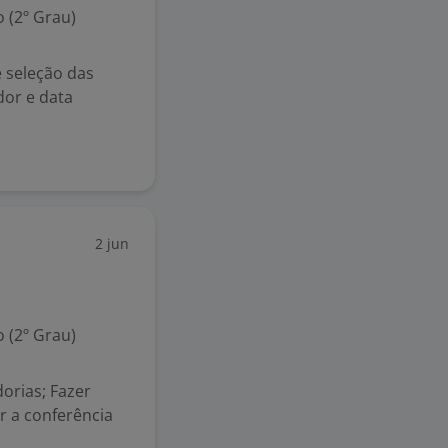
 (2º Grau)
 seleção das
dor e data
2 jun
 (2º Grau)
orias; Fazer
 a conferência