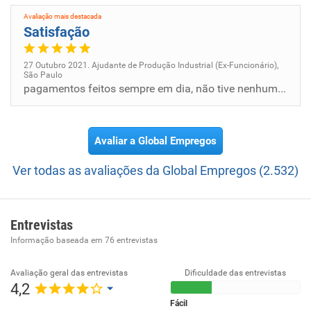
Expandir nossa atuação para os quatro cantos do Brasil,
consolidando nosso papel como empresa referência em
Avaliação mais destacada
Satisfação
prestação de serviços em recursos humanos, mão-de-obra
temporária e em regime CLT, administração de estagiários,
27 Outubro 2021. Ajudante de Produção Industrial (Ex-Funcionário),
recrutamento e seleção, e contribuindo efetivamente com o
São Paulo
país na geração de emprego e renda.
pagamentos feitos sempre em dia, não tive nenhum tipo de problema
Missão:
Atender aos nossos clientes na medida de suas
Avaliar a Global Empregos
necessidades, visando a sua satisfação plena, buscando
continuamente a melhoria dos nossos serviços e do nosso
Ver todas as avaliações da Global Empregos (2.532)
sistema de gestão.
Entrevistas
Informação baseada em
76
entrevistas
Avaliação geral das entrevistas
Dificuldade das entrevistas
4,2
Fácil