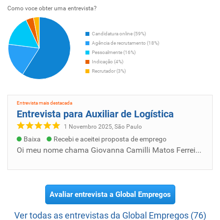
Como voce obter uma entrevista?
Candidatura online (59%)
Agência de recrutamento (18%)
Pessoalmente (16%)
Indicação (4%)
Recrutador (3%)
Entrevista mais destacada
Entrevista para Auxiliar de Logística
1 Novembro 2025, São Paulo
Baixa
Recebi e aceitei proposta de emprego
Oi meu nome chama Giovanna Camilli Matos Ferreira, tenho 2 filhos, moro de aluguel e sou mãe solo. Gostaria muito de participar da Empresa S...
Avaliar entrevista a Global Empregos
Ver todas as entrevistas da Global Empregos (76)