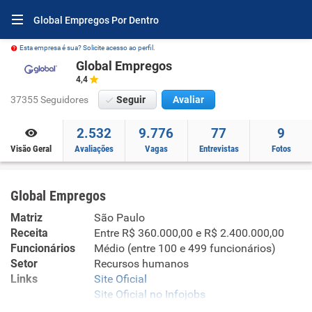
Global Empregos Por Dentro
Esta empresa é sua? Solicite acesso ao perfil.
Global Empregos
4,4
37355 Seguidores
Seguir
Avaliar
2.532
9.776
77
9
Visão Geral
Avaliações
Vagas
Entrevistas
Fotos
Global Empregos
Matriz
São Paulo
Receita
Entre R$ 360.000,00 e R$ 2.400.000,00
Funcionários
Médio (entre 100 e 499 funcionários)
Setor
Recursos humanos
Links
Site Oficial
Site Oficial no Infojobs