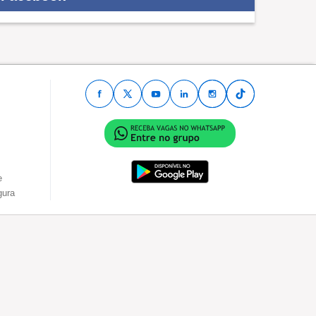
e
gura