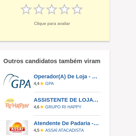
Clique para avaliar
Outros candidatos também viram
Operador(A) De Loja - Jardim Das Palmeiras - Campinas SP
GPA
4,4
ASSISTENTE DE LOJA - RIO PRETO SHOPPING - EFETIVO
GRUPO RI HAPPY
4,6
Atendente De Padaria - Temporário (Alto Da XV)
ASSAÍ ATACADISTA
4,5