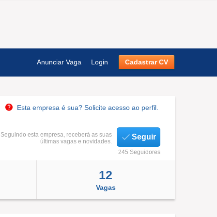
Anunciar Vaga
Login
Cadastrar CV
Esta empresa é sua? Solicite acesso ao perfil.
Seguindo esta empresa, receberá as suas
Seguir
últimas vagas e novidades.
245 Seguidores
12
Vagas