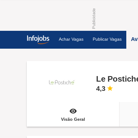
Av
Achar Vagas
Publicar Vagas
Le Postich
4,3
Visão Geral