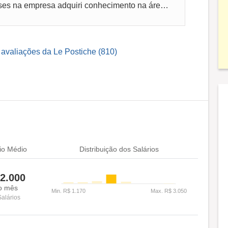
Possibilidade de aprendizado, em 3 meses na empresa adquiri conhecimento na área financeira e também a comunicação direta adequada com licen...
 avaliações da Le Postiche (810)
io Médio
Distribuição dos Salários
2.000
o mês
Salários