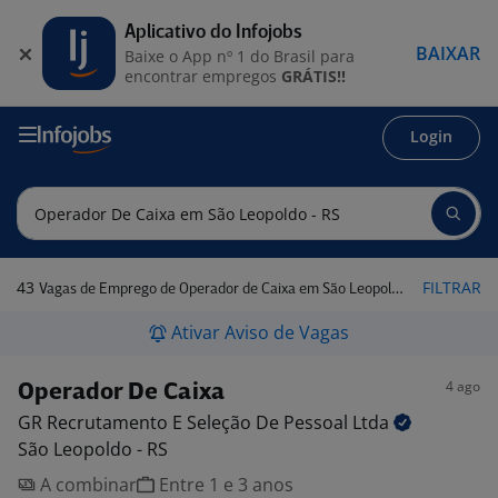
Aplicativo do Infojobs
BAIXAR
Baixe o App nº 1 do Brasil para
encontrar empregos
GRÁTIS!!
Login
43
FILTRAR
Vagas de Emprego de Operador de Caixa em São Leopoldo - RS
Ativar Aviso de Vagas
4 ago
Operador De Caixa
GR Recrutamento E Seleção De Pessoal
Ltda
São Leopoldo - RS
A combinar
Entre 1 e 3 anos