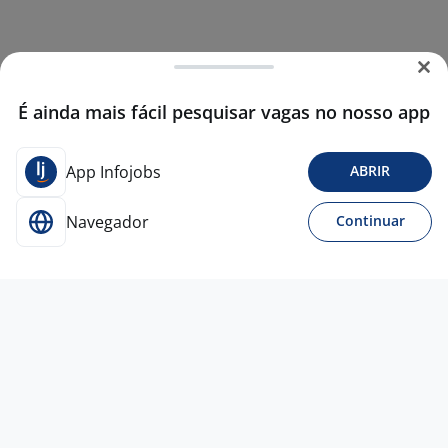
É ainda mais fácil pesquisar vagas no nosso app
App Infojobs
ABRIR
Navegador
Continuar
4 ago
Vendedor Empório Madero ( Paraná E
Rio Grande Do Sul)