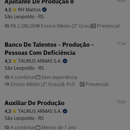
24 jul
Ajudante De Produção II
4,3
RH
Mattos
São Leopoldo - RS
R$ 2.286,00
Ensino Médio (2º Grau)
Presencial
17 jul
Banco De Talentos - Produção -
Pessoas Com Deficiência
4,3
TAURUS ARMAS
S.A.
São Leopoldo - RS
A combinar
Sem experiência
Ensino Médio (2º Grau)
PcD
Presencial
10 jul
Auxiliar De Produção
4,3
TAURUS ARMAS
S.A.
São Leopoldo - RS
A combinar
Menos de 1 ano