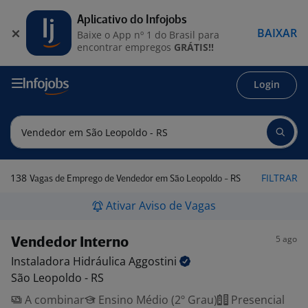
Aplicativo do Infojobs
BAIXAR
Baixe o App nº 1 do Brasil para
encontrar empregos
GRÁTIS!!
Login
138
FILTRAR
Vagas de Emprego de Vendedor em São Leopoldo - RS
Ativar Aviso de Vagas
5 ago
Vendedor Interno
Instaladora Hidráulica
Aggostini
São Leopoldo - RS
A combinar
Ensino Médio (2º Grau)
Presencial