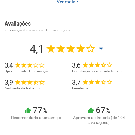
Ver mais
Enviar CV
- Empresa de Telecomunicações - Empresa de
Avaliações
Telecomunicações
Informação baseada em
191
avaliações
4,1
3,4
3,6
Oportunidade de promoção
Conciliação com a vida familiar
3,9
3,7
Ambiente de trabalho
Benefícios
77
67
%
%
Recomendaria a um amigo
Aprovam a diretoria (de 104
avaliações)