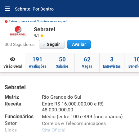
Sebratel Por Dentro
Esta empresa é sua? Solicite acesso ao perfil.
Sebratel
4,1
303 Seguidores
Seguir
Avaliar
191
50
62
3
1
Visão Geral
Avaliações
Salários
Vagas
Entrevistas
Benefi
Sebratel
Matriz
Rio Grande do Sul
Receita
Entre R$ 16.000.000,00 e R$
48.000.000,00
Funcionários
Médio (entre 100 e 499 funcionários)
Setor
Correios e Telecomunicações
Links
Site Oficial
Site Oficial no Infojobs