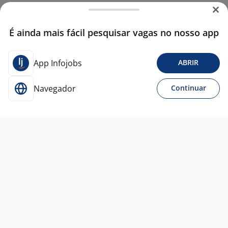
É ainda mais fácil pesquisar vagas no nosso app
App Infojobs
ABRIR
Navegador
Continuar
30 jul
PROMOTOR DE VENDAS - LAJEADO/RS
Empresa
confidencial
Lajeado - RS
A combinar
Entre 1 e 3 anos