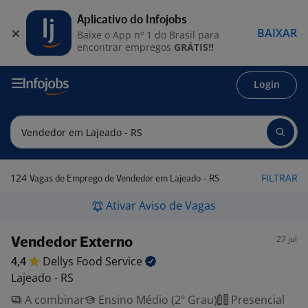
Aplicativo do Infojobs
BAIXAR
Baixe o App nº 1 do Brasil para
encontrar empregos
GRÁTIS!!
Login
124
FILTRAR
Vagas de Emprego de Vendedor em Lajeado - RS
Ativar Aviso de Vagas
27 jul
Vendedor Externo
4,4
Dellys Food
Service
Lajeado - RS
A combinar
Ensino Médio (2º Grau)
Presencial