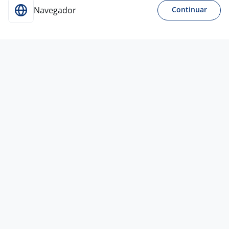
Navegador
Continuar
28 jul
Vendedor Técnico
3,7
Estrela Papéis de
Parede
São Paulo - SP
R$ 2.120,00 a R$ 7.000,00
Entre 1 e 3 anos
Ensino Médio (2º Grau)
Presencial
27 jul
Vendedor Farmer Técnico
4,6
Zoe
Consulting
São José dos Campos - SP
A combinar
Sem experiência
Ensino Superior
Presencial