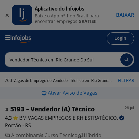
Aplicativo do Infojobs
BAIXAR
Baixe o App nº 1 do Brasil para
encontrar empregos
GRÁTIS!!
Login
763
FILTRAR
Vagas de Emprego de Vendedor Técnico em Rio Grande do Sul
Ativar Aviso de Vagas
28 jul
# 5193 - Vendedor (A) Técnico
4,3
BM VAGAS EMPREGOS E RH
ESTRATÉGICO.
Portão - RS
A combinar
Curso Técnico
Híbrido