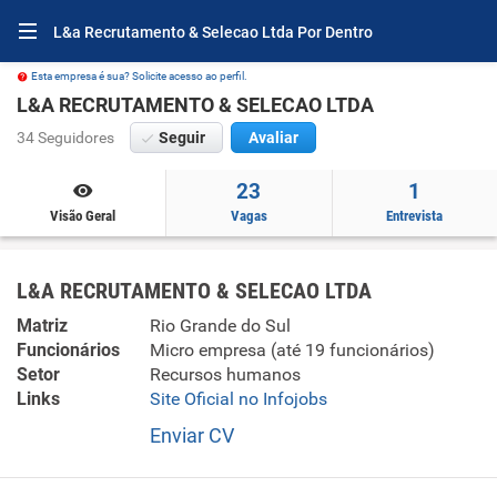
L&a Recrutamento & Selecao Ltda Por Dentro
Esta empresa é sua? Solicite acesso ao perfil.
L&A RECRUTAMENTO & SELECAO LTDA
34 Seguidores
Seguir
Avaliar
23
1
Visão Geral
Vagas
Entrevista
L&A RECRUTAMENTO & SELECAO LTDA
Matriz
Rio Grande do Sul
Funcionários
Micro empresa (até 19 funcionários)
Setor
Recursos humanos
Links
Site Oficial no Infojobs
Enviar CV
Seleção e agenciamento de mão-de-obra