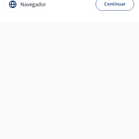
Navegador
Continuar
28 jul
Assistente Administrativo - Exclusivo
PCD
4,4
Lojas Quero-Quero
S/A
Cachoeirinha - RS
A combinar
Ensino Médio (2º Grau)
PcD
Presencial
23 jul
Assistente Administrativo Suprimentos
4,0
TLSV
TELECOM
São Leopoldo - RS