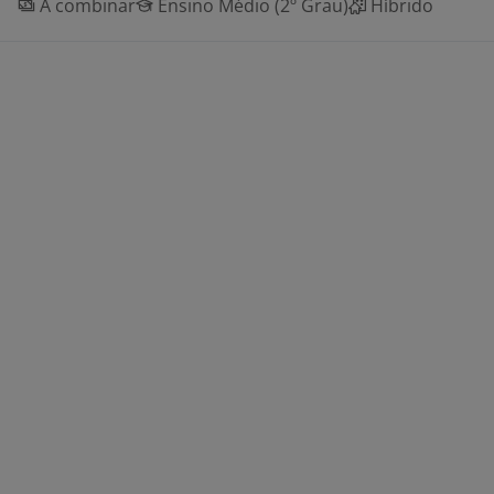
A combinar
Ensino Médio (2º Grau)
Híbrido