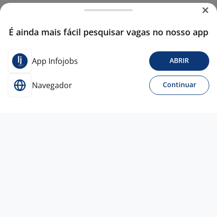
É ainda mais fácil pesquisar vagas no nosso app
App Infojobs
ABRIR
Navegador
Continuar
17 jul
Assistente Comercial - Vendas
4,5
Panitz
Extintores
Novo Hamburgo - RS
R$ 2.000,00 a R$ 2.500,00
Menos de 1 ano