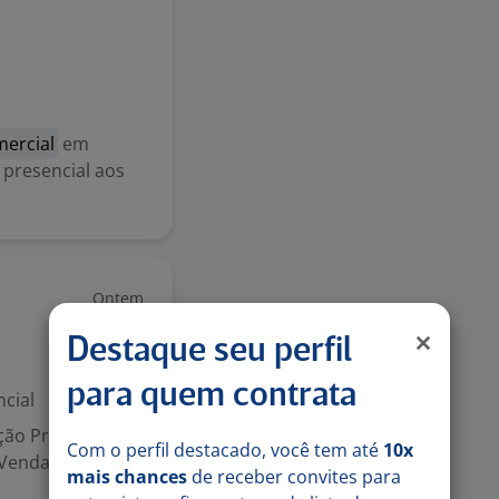
ercial
em
 presencial aos
Ontem
Destaque seu perfil
para quem contrata
cial
ão Profissional
Com o perfil destacado, você tem até
10x
 Vendas de
mais chances
de receber convites para