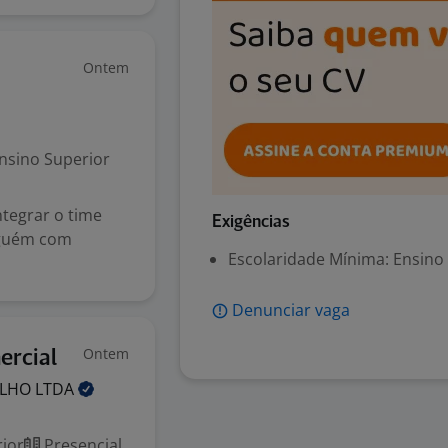
Ontem
nsino Superior
ntegrar o time
Exigências
lguém com
Escolaridade Mínima: Ensino
Denunciar vaga
Ontem
ercial
ALHO
LTDA
ior
Presencial