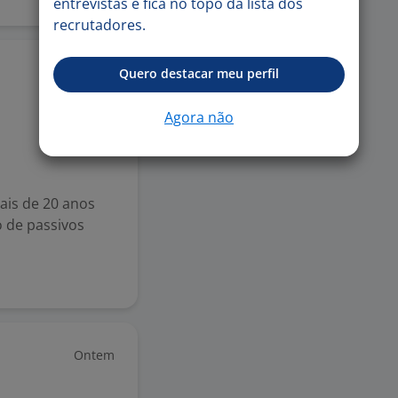
entrevistas e fica no topo da lista dos
recrutadores.
Ontem
Quero destacar meu perfil
Agora não
ais de 20 anos
 de passivos
Ontem