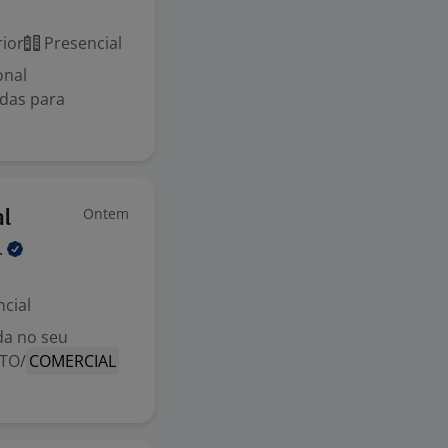
ior
Presencial
onal
ndas para
Ontem
al
.
cial
da no seu
TO/
COMERCIAL