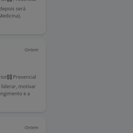
 depois será
Medicina).
Ontem
ior
Presencial
liderar, motivar
tingimento e a
Ontem