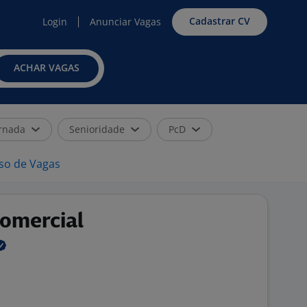
Cadastrar CV
Login
Anunciar Vagas
ACHAR VAGAS
rnada
Senioridade
PcD
iso de Vagas
omercial