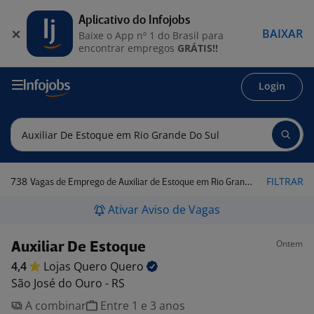
Aplicativo do Infojobs
BAIXAR
Baixe o App nº 1 do Brasil para
encontrar empregos
GRÁTIS!!
Login
738
FILTRAR
Vagas de Emprego de Auxiliar de Estoque em Rio Grande do Sul
Ativar Aviso de Vagas
Ontem
Auxiliar De Estoque
4,4
Lojas Quero
Quero
São José do Ouro - RS
A combinar
Entre 1 e 3 anos