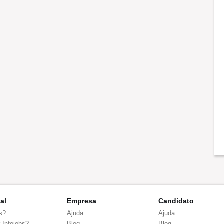
nal
Empresa
Candidato
s?
Ajuda
Ajuda
 Infojobs?
Blog
Blog