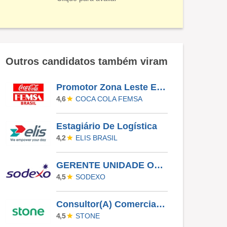
Outros candidatos também viram
Promotor Zona Leste E Zona Sul
COCA COLA FEMSA
4,6
Estagiário De Logística
ELIS BRASIL
4,2
GERENTE UNIDADE OPERACIONAL I
SODEXO
4,5
Consultor(A) Comercial Externo
STONE
4,5