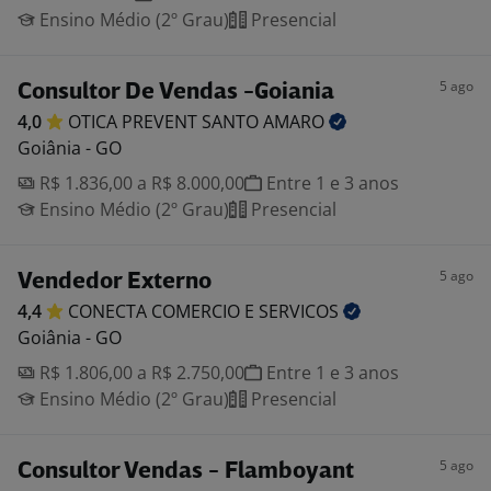
Ensino Médio (2º Grau)
Presencial
5 ago
Consultor De Vendas -Goiania
4,0
OTICA PREVENT SANTO
AMARO
Goiânia - GO
R$ 1.836,00 a R$ 8.000,00
Entre 1 e 3 anos
Ensino Médio (2º Grau)
Presencial
5 ago
Vendedor Externo
4,4
CONECTA COMERCIO E
SERVICOS
Goiânia - GO
R$ 1.806,00 a R$ 2.750,00
Entre 1 e 3 anos
Ensino Médio (2º Grau)
Presencial
5 ago
Consultor Vendas - Flamboyant