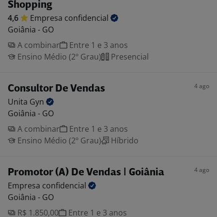
Shopping
4,6
Empresa
confidencial
Goiânia - GO
A combinar
Entre 1 e 3 anos
Ensino Médio (2º Grau)
Presencial
4 ago
Consultor De Vendas
Unita
Gyn
Goiânia - GO
A combinar
Entre 1 e 3 anos
Ensino Médio (2º Grau)
Híbrido
4 ago
Promotor (A) De Vendas | Goiânia
Empresa
confidencial
Goiânia - GO
R$ 1.850,00
Entre 1 e 3 anos