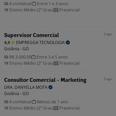
A combinar
Entre 1 e 3 anos
Ensino Médio (2º Grau)
Presencial
3 ago
Supervisor Comercial
4,4
EMPREGGA
TECNOLOGIA
Goiânia - GO
R$ 3.000,00
Entre 3 e 5 anos
Ensino Médio (2º Grau)
Presencial
3 ago
Consultor Comercial - Marketing
DRA. DANYELLA
MOTA
Goiânia - GO
A combinar
Menos de 1 ano
Ensino Médio (2º Grau)
Presencial