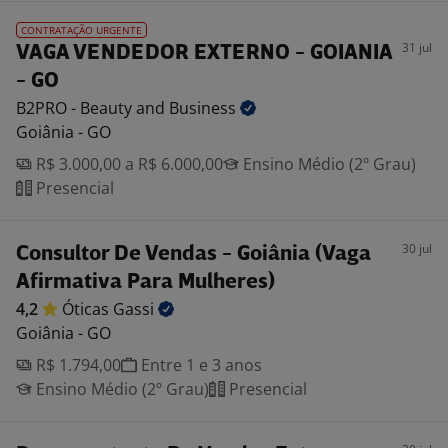
CONTRATAÇÃO URGENTE
31 jul
VAGA VENDEDOR EXTERNO - GOIANIA
- GO
B2PRO - Beauty and
Business
Goiânia - GO
R$ 3.000,00 a R$ 6.000,00
Ensino Médio (2º Grau)
Presencial
30 jul
Consultor De Vendas - Goiânia (Vaga
Afirmativa Para Mulheres)
4,2
Óticas
Gassi
Goiânia - GO
R$ 1.794,00
Entre 1 e 3 anos
Ensino Médio (2º Grau)
Presencial