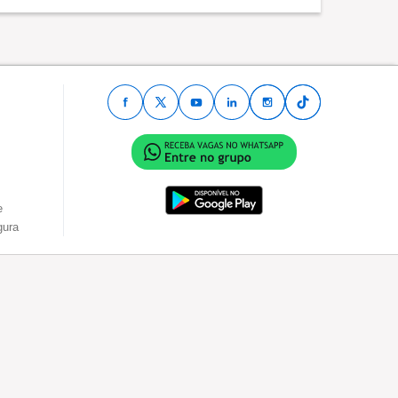
e
gura