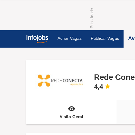
Av
Achar Vagas
Publicar Vagas
Rede Cone
4,4
Visão Geral