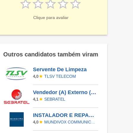
Clique para avaliar
Outros candidatos também viram
Servente De Limpeza
TLSV TELECOM
4,0
Vendedor (A) Externo (Porta A Porta)
SEBRATEL
4,1
INSTALADOR E REPARADOR DE LINHAS E APARELHOS DE TELECOMUNICACAO I
MUNDIVOX COMMUNICATIONS
4,0