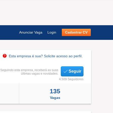
Anunciar Vaga
Login
Cadastrar CV
Esta empresa é sua? Solicite acesso ao perfil.
Seguindo esta empresa, receberá as suas
Seguir
últimas vagas e novidades.
4.509 Seguidores
135
Vagas