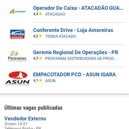
Operador De Caixa - ATACADÃO GUARULHOS BONSUCESSO
4,4
ATACADAO
Conferente Drive - Loja Amoreiras
4,2
TENDA ATACADO
Gerente Regional De Operações - PR
4,3
PROFARMA DISTRIBUIDORA DE PRODUTOS FARMACEUTICOS
EMPACOTADOR PCD - ASUN IGARA
4,1
ASUN
Últimas vagas publicadas
Vendedor Externo
Ontem 14:37
Telêmaco Borba - PR