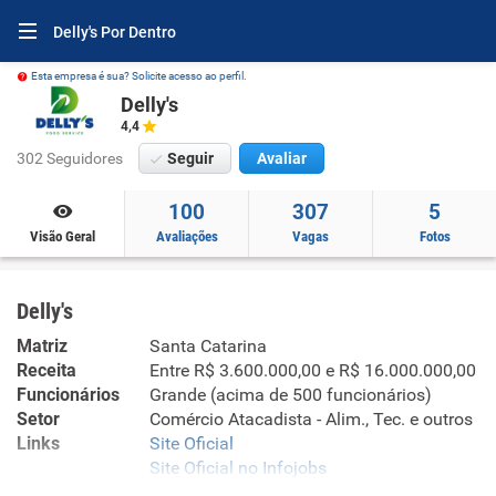
Delly's Por Dentro
Esta empresa é sua? Solicite acesso ao perfil.
Delly's
4,4
302 Seguidores
Seguir
Avaliar
100
307
5
Visão Geral
Avaliações
Vagas
Fotos
Delly's
Matriz
Santa Catarina
Receita
Entre R$ 3.600.000,00 e R$ 16.000.000,00
Funcionários
Grande (acima de 500 funcionários)
Setor
Comércio Atacadista - Alim., Tec. e outros
Links
Site Oficial
Site Oficial no Infojobs