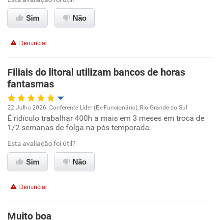
Ambiente de trabalho
Sim
Não
Conciliação com a vida familiar
Denunciar
Benefícios
Filiais do litoral utilizam bancos de horas
fantasmas
Recomenda esta empresa
Não recomenda a diretoria
22 Julho 2026. Conferente Líder (Ex-Funcionário), Rio Grande do Sul
É ridículo trabalhar 400h a mais em 3 meses em troca de
Oportunidade de promoção
1/2 semanas de folga na pós temporada.
Ambiente de trabalho
Esta avaliação foi útil?
Sim
Não
Conciliação com a vida familiar
Denunciar
Benefícios
Muito boa
Não recomenda esta empresa