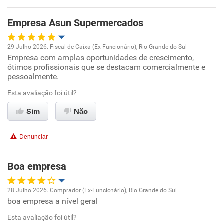
Benefícios
Empresa Asun Supermercados
Recomenda esta empresa
29 Julho 2026. Fiscal de Caixa (Ex-Funcionário), Rio Grande do Sul
Não recomenda a diretoria
Empresa com amplas oportunidades de crescimento,
Oportunidade de promoção
ótimos profissionais que se destacam comercialmente e
pessoalmente.
Ambiente de trabalho
Esta avaliação foi útil?
Conciliação com a vida familiar
Sim
Não
Benefícios
Denunciar
Recomenda esta empresa
Boa empresa
28 Julho 2026. Comprador (Ex-Funcionário), Rio Grande do Sul
boa empresa a nível geral
Oportunidade de promoção
Esta avaliação foi útil?