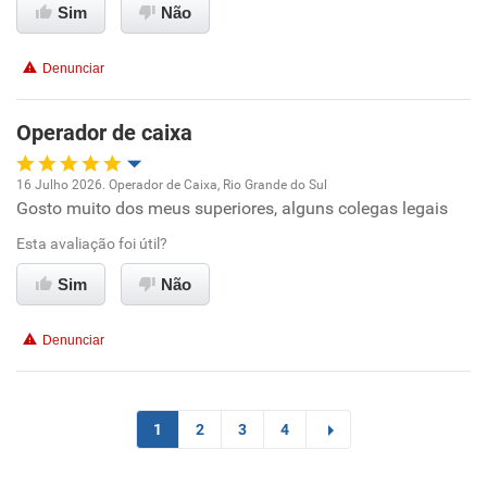
Sim
Não
Recomenda esta empresa
Conciliação com a vida familiar
Recomenda a diretoria
Denunciar
Benefícios
Operador de caixa
Recomenda esta empresa
16 Julho 2026. Operador de Caixa, Rio Grande do Sul
Recomenda a diretoria
Gosto muito dos meus superiores, alguns colegas legais
Oportunidade de promoção
Esta avaliação foi útil?
Ambiente de trabalho
Sim
Não
Conciliação com a vida familiar
Denunciar
Benefícios
Recomenda esta empresa
1
2
3
4
Recomenda a diretoria