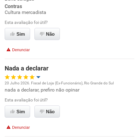
Contras
Benefícios
Cultura mercadista
Esta avaliação foi útil?
Recomenda esta empresa
Sim
Não
Denunciar
Nada a declarar
20 Julho 2026. Fiscal de Loja (Ex-Funcionário), Rio Grande do Sul
nada a declarar, prefiro não opinar
Oportunidade de promoção
Esta avaliação foi útil?
Ambiente de trabalho
Sim
Não
Conciliação com a vida familiar
Denunciar
Benefícios