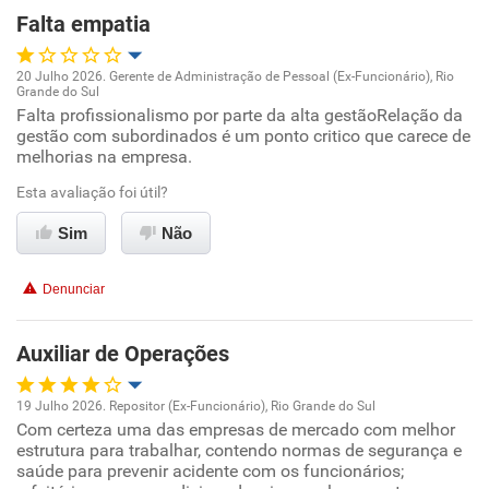
Falta empatia
Recomenda esta empresa
20 Julho 2026. Gerente de Administração de Pessoal (Ex-Funcionário), Rio
Recomenda a diretoria
Grande do Sul
Oportunidade de promoção
Falta profissionalismo por parte da alta gestãoRelação da
gestão com subordinados é um ponto critico que carece de
melhorias na empresa.
Ambiente de trabalho
Esta avaliação foi útil?
Conciliação com a vida familiar
Sim
Não
Benefícios
Denunciar
Não recomenda esta empresa
Auxiliar de Operações
Não recomenda a diretoria
19 Julho 2026. Repositor (Ex-Funcionário), Rio Grande do Sul
Com certeza uma das empresas de mercado com melhor
Oportunidade de promoção
estrutura para trabalhar, contendo normas de segurança e
saúde para prevenir acidente com os funcionários;
Ambiente de trabalho