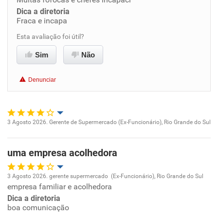
Conciliação com a vida familiar
Dica a diretoria
Fraca e incapa
Benefícios
Esta avaliação foi útil?
Não recomenda esta empresa
Sim
Não
Não recomenda a diretoria
Denunciar
3 Agosto 2026. Gerente de Supermercado (Ex-Funcionário), Rio Grande do Sul
Oportunidade de promoção
uma empresa acolhedora
Ambiente de trabalho
3 Agosto 2026. gerente supermercado (Ex-Funcionário), Rio Grande do Sul
Conciliação com a vida familiar
empresa familiar e acolhedora
Oportunidade de promoção
Dica a diretoria
Benefícios
boa comunicação
Ambiente de trabalho