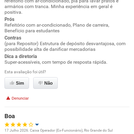
refeitório com ar-condicionado, pia para lavar pratos e
armários com tranca. Minha experiência em geral é
positiva.
Conciliação com a vida familiar
Prós
Refeitório com ar-condicionado, Plano de carreira,
Benefícios
Benefício para estudantes
Contras
(para Repositor) Estrutura de depósito desvantajosa, com
Recomenda esta empresa
possibilidade alta de danificar mercadorias
Recomenda a diretoria
Dica a diretoria
Super-acessíveis, com tempo de resposta rápida.
Esta avaliação foi útil?
Sim
Não
Denunciar
Boa
17 Julho 2026. Caixa Operador (Ex-Funcionário), Rio Grande do Sul