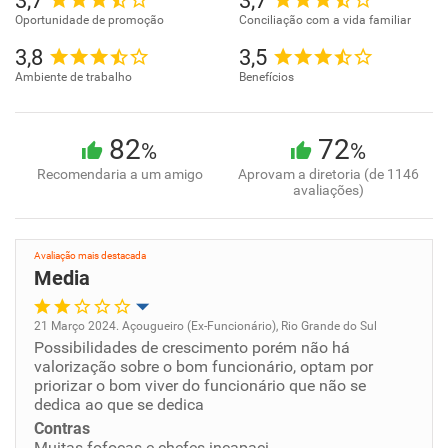
3,7
3,7
Oportunidade de promoção
Conciliação com a vida familiar
3,8
3,5
Ambiente de trabalho
Benefícios
82
72
%
%
Recomendaria a um amigo
Aprovam a diretoria (de 1146
avaliações)
Avaliação mais destacada
Media
21 Março 2024. Açougueiro (Ex-Funcionário), Rio Grande do Sul
Possibilidades de crescimento porém não há
Oportunidade de promoção
valorização sobre o bom funcionário, optam por
priorizar o bom viver do funcionário que não se
Ambiente de trabalho
dedica ao que se dedica
Contras
Muitas fofocas e chefes incapaci