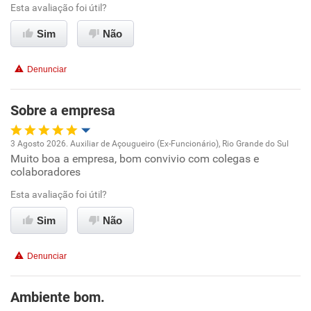
Esta avaliação foi útil?
Não recomenda esta empresa
Conciliação com a vida familiar
Sim
Não
Benefícios
Denunciar
Recomenda esta empresa
Sobre a empresa
3 Agosto 2026. Auxiliar de Açougueiro (Ex-Funcionário), Rio Grande do Sul
Muito boa a empresa, bom convivio com colegas e
Oportunidade de promoção
colaboradores
Ambiente de trabalho
Esta avaliação foi útil?
Sim
Não
Conciliação com a vida familiar
Denunciar
Benefícios
Ambiente bom.
Recomenda esta empresa