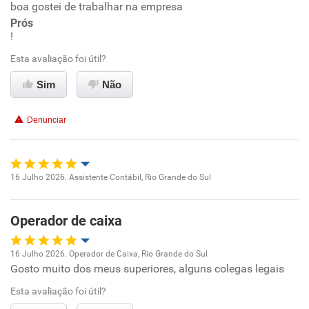
boa gostei de trabalhar na empresa
Oportunidade de promoção
Prós
!
Ambiente de trabalho
Esta avaliação foi útil?
Conciliação com a vida familiar
Sim
Não
Benefícios
Denunciar
Recomenda esta empresa
16 Julho 2026. Assistente Contábil, Rio Grande do Sul
Oportunidade de promoção
Operador de caixa
Ambiente de trabalho
16 Julho 2026. Operador de Caixa, Rio Grande do Sul
Conciliação com a vida familiar
Gosto muito dos meus superiores, alguns colegas legais
Oportunidade de promoção
Esta avaliação foi útil?
Benefícios
Ambiente de trabalho