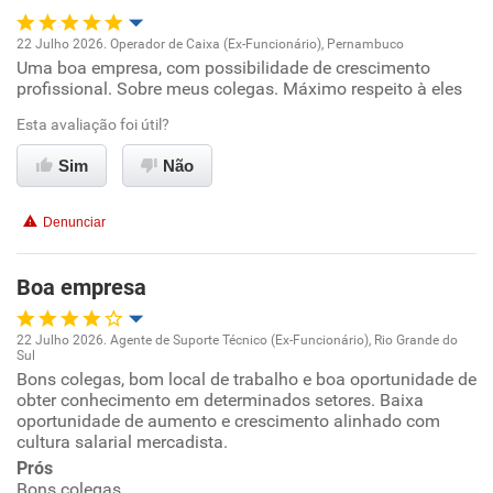
Não recomenda a diretoria
22 Julho 2026. Operador de Caixa (Ex-Funcionário), Pernambuco
Uma boa empresa, com possibilidade de crescimento
Oportunidade de promoção
profissional. Sobre meus colegas. Máximo respeito à eles
Ambiente de trabalho
Esta avaliação foi útil?
Sim
Não
Conciliação com a vida familiar
Denunciar
Benefícios
Boa empresa
Recomenda esta empresa
Recomenda a diretoria
22 Julho 2026. Agente de Suporte Técnico (Ex-Funcionário), Rio Grande do
Sul
Oportunidade de promoção
Bons colegas, bom local de trabalho e boa oportunidade de
obter conhecimento em determinados setores. Baixa
oportunidade de aumento e crescimento alinhado com
Ambiente de trabalho
cultura salarial mercadista.
Prós
Conciliação com a vida familiar
Bons colegas