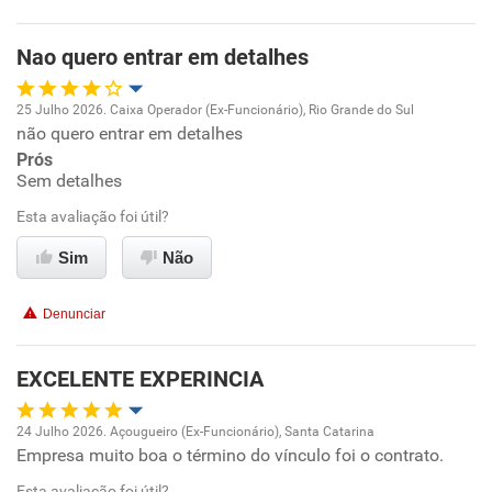
Nao quero entrar em detalhes
25 Julho 2026. Caixa Operador (Ex-Funcionário), Rio Grande do Sul
não quero entrar em detalhes
Oportunidade de promoção
Prós
Sem detalhes
Ambiente de trabalho
Esta avaliação foi útil?
Conciliação com a vida familiar
Sim
Não
Benefícios
Denunciar
Recomenda esta empresa
EXCELENTE EXPERINCIA
Não recomenda a diretoria
24 Julho 2026. Açougueiro (Ex-Funcionário), Santa Catarina
Empresa muito boa o término do vínculo foi o contrato.
Oportunidade de promoção
Esta avaliação foi útil?